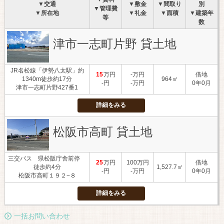
▼交通
▼敷金
▼間取り
別
▼管理費
▼所在地
▼礼金
▼面積
▼建築年
等
数
津市一志町片野 貸土地
JR名松線「伊勢八太駅」約
15
万円
-万円
借地
1340m徒歩約17分
964㎡
-円
-万円
0年0月
津市一志町片野427番1
詳細をみる
松阪市高町 貸土地
三交バス 県松阪庁舎前停
25
万円
100万円
借地
徒歩約4分
1,527.7㎡
-円
-万円
0年0月
松阪市高町１９２−８
詳細をみる
一括お問い合わせ