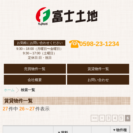
0598-23-1234
お気軽にお問い合わせください
9:30～18:00（月曜日〜金曜日）
9:30～17:00（土曜日）
定休日:日・祝日
売買物件一覧
賃貸物件一覧
会社概要
お問い合わせ
ホーム
検索一覧
賃貸物件一覧
27
件中
26～27
件表示
<<
<
3
4
5
6
▼物件種
▼賃料