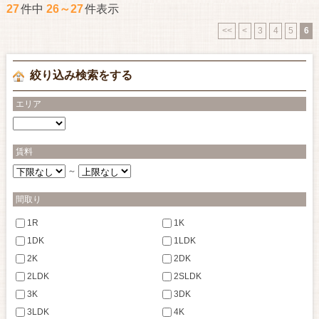
27
件中
26～27
件表示
<<
<
3
4
5
6
絞り込み検索をする
エリア
賃料
～
間取り
1R
1K
1DK
1LDK
2K
2DK
2LDK
2SLDK
3K
3DK
3LDK
4K