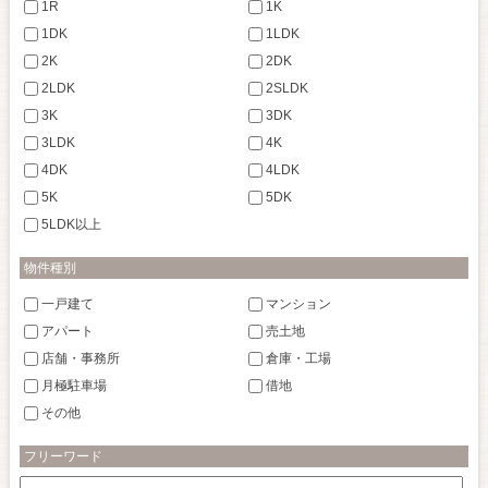
1R
1K
1DK
1LDK
2K
2DK
2LDK
2SLDK
3K
3DK
3LDK
4K
4DK
4LDK
5K
5DK
5LDK以上
物件種別
一戸建て
マンション
アパート
売土地
店舗・事務所
倉庫・工場
月極駐車場
借地
その他
フリーワード