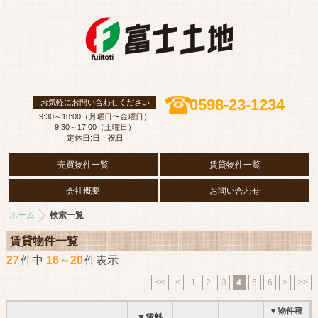
0598-23-1234
お気軽にお問い合わせください
9:30～18:00（月曜日〜金曜日）
9:30～17:00（土曜日）
定休日:日・祝日
売買物件一覧
賃貸物件一覧
会社概要
お問い合わせ
ホーム
検索一覧
賃貸物件一覧
27
件中
16～20
件表示
<<
<
1
2
3
4
5
6
>
>>
▼物件種
▼賃料