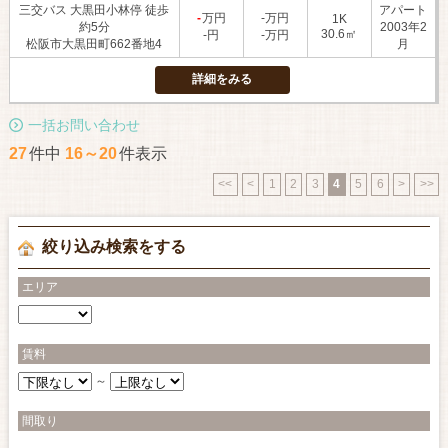
三交バス 大黒田小林停 徒歩
アパート
-
万円
-万円
1K
約5分
2003年2
30.6㎡
-円
-万円
松阪市大黒田町662番地4
月
詳細をみる
一括お問い合わせ
27
件中
16～20
件表示
<<
<
1
2
3
4
5
6
>
>>
絞り込み検索をする
エリア
賃料
～
間取り