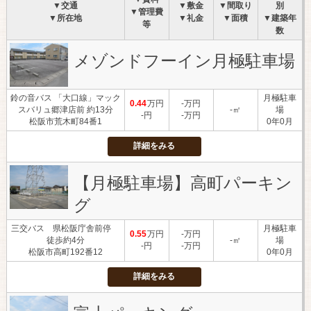
▼交通
▼敷金
▼間取り
別
▼管理費
▼所在地
▼礼金
▼面積
▼建築年
等
数
メゾンドフーイン月極駐車場
鈴の音バス 「大口線」マック
月極駐車
0.44
万円
-万円
スバリュ郷津店前 約13分
-㎡
場
-円
-万円
松阪市荒木町84番1
0年0月
詳細をみる
【月極駐車場】高町パーキン
グ
三交バス 県松阪庁舎前停
月極駐車
0.55
万円
-万円
徒歩約4分
-㎡
場
-円
-万円
松阪市高町192番12
0年0月
詳細をみる