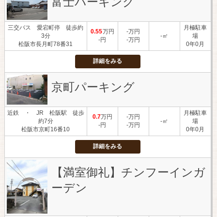
富士パーキング
三交バス 愛宕町停 徒歩約
月極駐車
0.55
万円
-万円
3分
-㎡
場
-円
-万円
松阪市長月町78番31
0年0月
詳細をみる
京町パーキング
近鉄 ・ JR 松阪駅 徒歩
月極駐車
0.7
万円
-万円
約7分
-㎡
場
-円
-万円
松阪市京町16番10
0年0月
詳細をみる
【満室御礼】チンフーインガ
ーデン